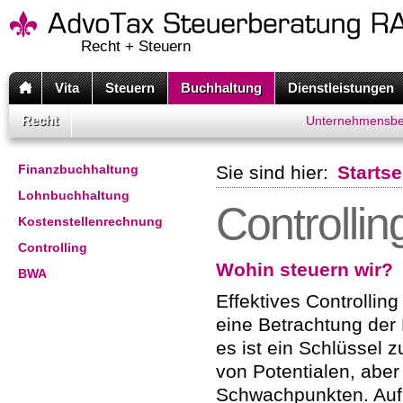
Recht + Steuern
Vita
Steuern
Buchhaltung
Dienstleistungen
Recht
Unternehmensbe
Finanzbuchhaltung
Sie sind hier:
Startse
Lohnbuchhaltung
Controllin
Kostenstellenrechnung
Controlling
Wohin steuern wir?
BWA
Effektives Controlling
eine Betrachtung der 
es ist ein Schlüssel z
von Potentialen, abe
Schwachpunkten. Auf 