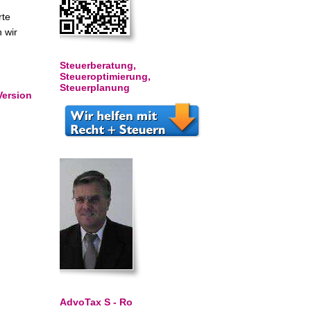
rte
 wir
Steuerberatung,
Steueroptimierung,
Steuerplanung
Version
AdvoTax S - Ro