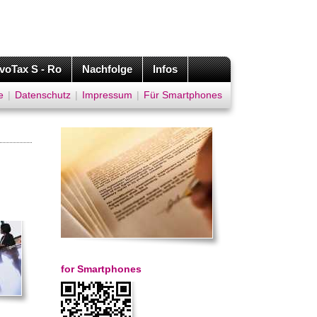
voTax S - Ro
Nachfolge
Infos
e
|
Datenschutz
|
Impressum
|
Für Smartphones
for Smartphones