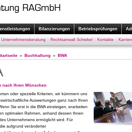
enstleistungen
Bilanzierungen
Betriebsprüfungen
Ad
Unternehmensberatung
|
Rechtsanwalt Schiebel
|
Kontakte
|
Karrier
Startseite
»
Buchhaltung
»
BWA
A
 nach Ihren Wünschen
en oder spezielle Kriterien, wir kümmern uns
bswirtschaftliche Auswertungen ganz nach Ihren
Wenn Sie erst in die BWA einsteigen, erarbeiten
 den optimalen Rahmen, anhand dessen Ihnen
des Unternehmens ermöglicht wird. Für
ie aufgrund veränderter