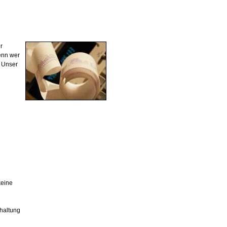
r
enn wer
. Unser
keine
hhaltung